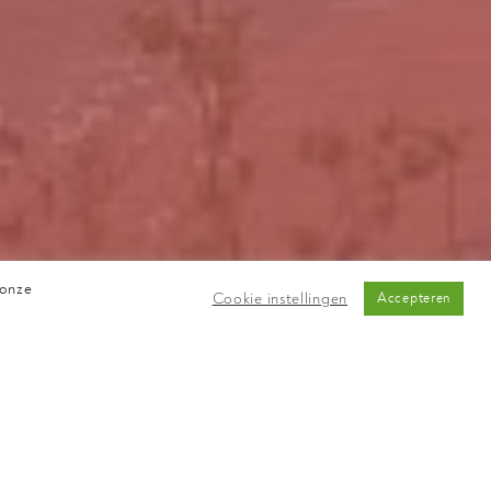
mail
heselogistics.n
l
 onze
Cookie instellingen
Accepteren