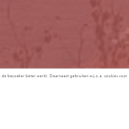
oon
adres
 40 10
Arkerpoort 2, 3861 PS
info@borg
Nijkerk
 de bezoeker beter werkt. Daarnaast gebruiken wij o.a. cookies voor
Privacyverklaring
in zicht!